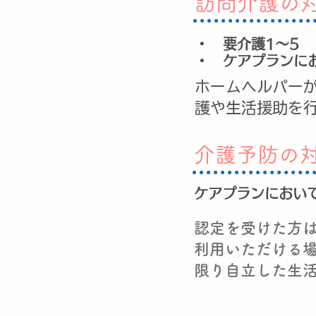
訪問介護の
・ 要介護1～5
・ ケアプランに
ホームヘルパー
護や生活援助を
介護予防の
ケアプランにおい
認定を受けた方
利用いただける
限り自立した生