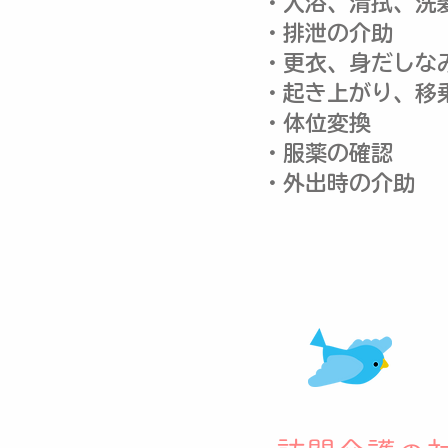
・入浴、清拭、洗
・排泄の介助
・更衣、身だしな
・起き上がり、移
・体位変換
・服薬の確認
・外出時の介助